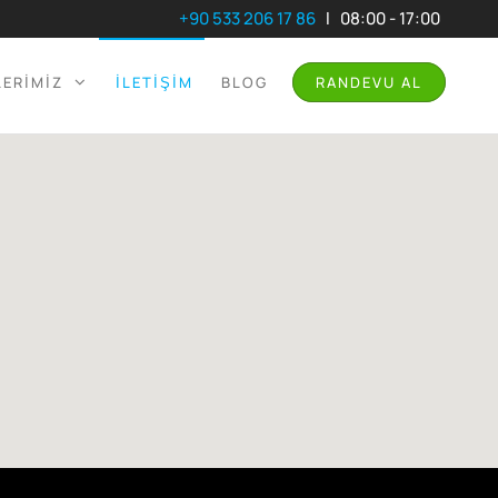
+90 533 206 17 86
l 08:00 - 17:00
LERIMIZ
İLETIŞIM
BLOG
RANDEVU AL